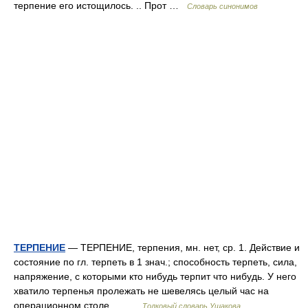
терпение его истощилось. .. Прот …
Словарь синонимов
ТЕРПЕНИЕ
— ТЕРПЕНИЕ, терпения, мн. нет, ср. 1. Действие и
состояние по гл. терпеть в 1 знач.; способность терпеть, сила,
напряжение, с которыми кто нибудь терпит что нибудь. У него
хватило терпенья пролежать не шевелясь целый час на
операционном столе,… …
Толковый словарь Ушакова