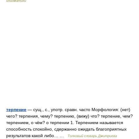
идиоматики
терпение
— сущ., с., употр. сравн. часто Морфология: (нет)
чего? терпения, чему? терпению, (вижу) что? терпение, чем?
терпением, о чём? о терпении 1. Терпением называется
способность спокойно, сдержанно ожидать благоприятных
результатов какой либо… …
Толковый словарь Дмитриева