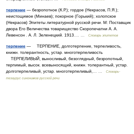
терпение
— безропотное (К.Р.); гордое (Некрасов, П.Я.);
неистощимое (Минаев); покорное (Горький); холопское
(Некрасов) Эпитеты литературной русской речи. М: Поставщик
двора Его Величества товарищество Скоропечатни А. А.
Левенсон . А. Л. Зеленецкий. 1913.… …
Словарь эпитетов
терпение
— ТЕРПЕНИЕ, долготерпение, терпеливость,
книжн. толерантность, устар. многотерпеливость
ТЕРПЕЛИВЫЙ, выносливый, безоглядный, безропотный,
терпимый, высок. всевыносящий, книжн. толерантный, устар.
долготерпеливый, устар. многотерпеливый,… …
Словарь-
тезаурус синонимов русской речи