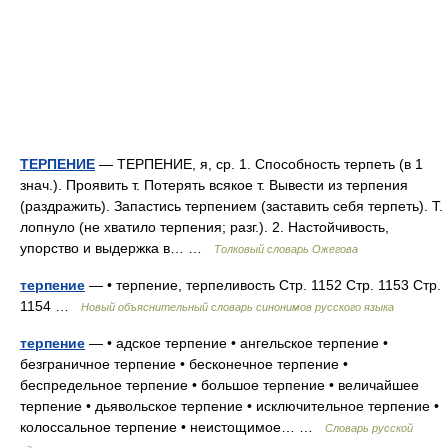
ТЕРПЕНИЕ
— ТЕРПЕНИЕ, я, ср. 1. Способность терпеть (в 1
знач.). Проявить т. Потерять всякое т. Вывести из терпения
(раздражить). Запастись терпением (заставить себя терпеть). Т.
лопнуло (не хватило терпения; разг.). 2. Настойчивость,
упорство и выдержка в… …
Толковый словарь Ожегова
терпение
— • терпение, терпеливость Стр. 1152 Стр. 1153 Стр.
1154 …
Новый объяснительный словарь синонимов русского языка
терпение
— • адское терпение • ангельское терпение •
безграничное терпение • бесконечное терпение •
беспредельное терпение • большое терпение • величайшее
терпение • дьявольское терпение • исключительное терпение •
колоссальное терпение • неистощимое… …
Словарь русской