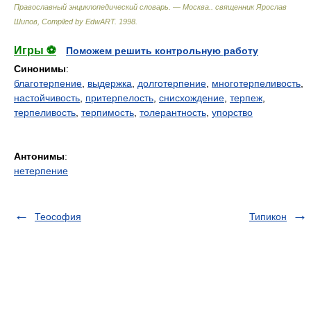
Православный энциклопедический словарь. — Москва.
.
священник Ярослав
Шипов, Compiled by EdwART
.
1998
.
Игры ⚽
Поможем решить контрольную работу
Синонимы
:
благотерпение
,
выдержка
,
долготерпение
,
многотерпеливость
,
настойчивость
,
притерпелость
,
снисхождение
,
терпеж
,
терпеливость
,
терпимость
,
толерантность
,
упорство
Антонимы
:
нетерпение
Теософия
Типикон